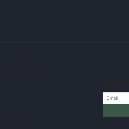
Home
+39 099 5333386
le :
+39 3287088298
e :
+39 3391575777
Iscri
o e gli aiuti de minimis ricevuti dalla
di Stato di cui all’art. 52 della L.
ces/pages/TrasparenzaAiuto.jspx
 02948929737