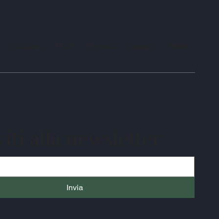
Hotel
News
Chi siamo
Prenota
Contatti
viti alla newsletter
Invia