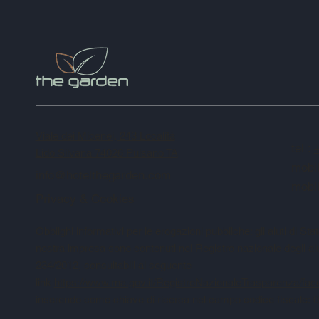
Viale dei Micenei, 243 Località
tel :
Lido Silvana 74026 Pulsano TA
mobi
info@hotelthegarden.com
mobil
Privacy & Cookies
Obblighi informativi per le erogazioni pubbliche: gli aiuti di Stat
nostra impresa sono contenuti nel Registro nazionale degli aiuti 
234/2012, consultabili al seguente
link
https://www.rna.gov.it/RegistroNazionaleTrasparenza/fa
i
nserendo come chiave di ricerca nel campo codice fiscale: