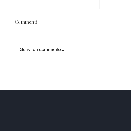
Commenti
Scrivi un commento...
Taranto 2026: i Giochi del
Pulsa
Mediterraneo trasformano la
Blu 20
città in un palcoscenico
non s
internazionale