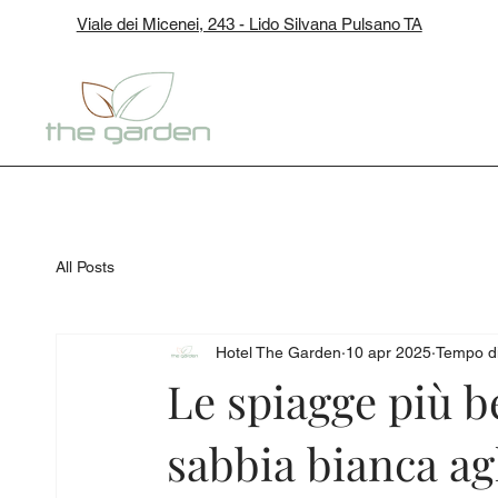
Viale dei Micenei, 243 - Lido Silvana Pulsano TA
HOME
CHI 
All Posts
Hotel The Garden
10 apr 2025
Tempo di
Le spiagge più be
sabbia bianca agl